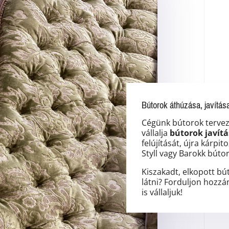
Bútorok áthúzása, javítás
Cégünk bútorok tervez
vállalja
bútorok javítá
felújítását, újra kárpi
Styll vagy Barokk bútor
Kiszakadt, elkopott bú
látni? Forduljon hozzá
is vállaljuk!