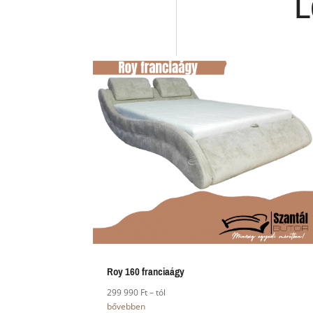
L
Roy 160 franciaágy
299 990 Ft – tól
bővebben