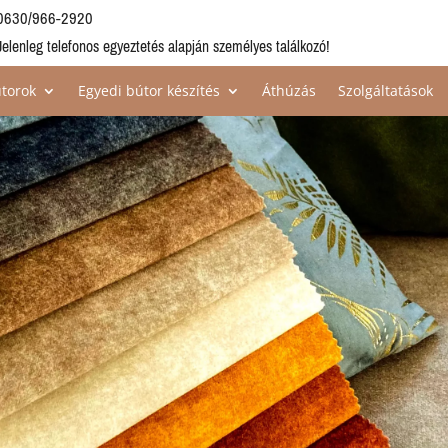
0630/966-2920
Jelenleg telefonos egyeztetés alapján személyes találkozó!
torok
Egyedi bútor készítés
Áthúzás
Szolgáltatások