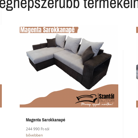
egnépszerűbb termékei
Magenta Sarokkanapé
244 990 Ft-tól
bővebben