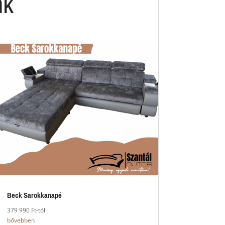
nk
Beck Sarokkanapé
379 990 Ft-tól
bővebben