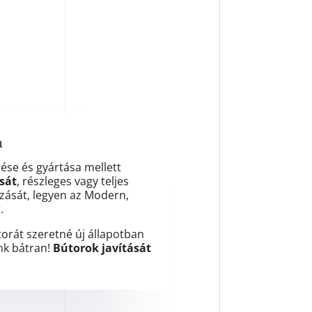
a
ése és gyártása mellett
sát
, részleges vagy teljes
tozását, legyen az Modern,
.
torát szeretné új állapotban
nk bátran!
Bútorok javítását