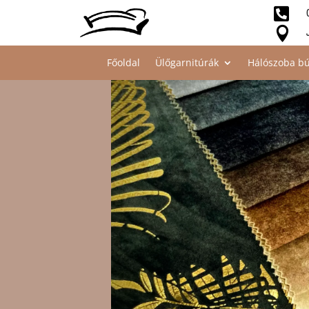


Főoldal
Ülőgarnitúrák
Hálószoba bú