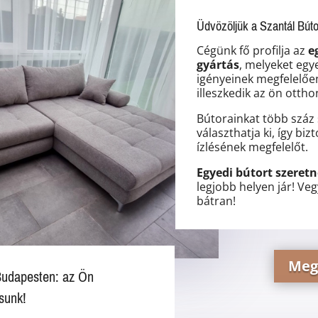
Üdvözöljük a Szantál Búto
Cégünk fő profilja az
e
gyártás
, melyeket egy
igényeinek megfelelően
illeszkedik az ön otth
Bútorainkat több száz 
választhatja ki, így bi
ízlésének megfelelőt.
Egyedi bútort szeret
legjobb helyen jár! Veg
bátran!
Meg
Budapesten: az Ön
sunk!