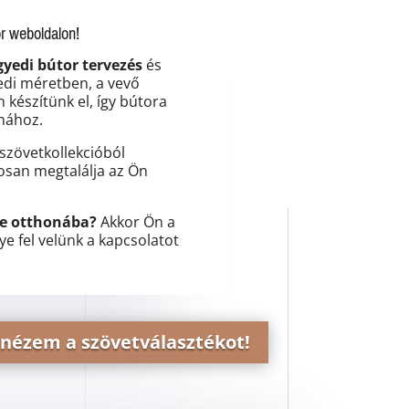
r weboldalon!
gyedi bútor tervezés
és
edi méretben, a vevő
 készítünk el, így bútora
onához.
szövetkollekcióból
ztosan megtalálja az Ön
ne otthonába?
Akkor Ön a
ye fel velünk a kapcsolatot
nézem a szövetválasztékot!