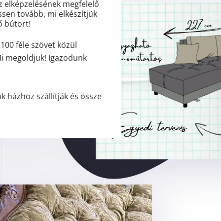
z elképzelésének megfelelő
ssen tovább, mi elkészítjük
ő bútort!
100 féle szövet közül
Mi megoldjuk! Igazodunk
k házhoz szállítják és össze