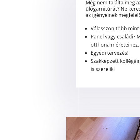
Még nem találta meg a
ülőgarnitúrát? Ne kere
az igényeinek megfelel
Válasszon több mint 
Panel vagy családi? 
otthona méreteihez.
Egyedi tervezés!
Szakképzett kollégáin
is szerelik!